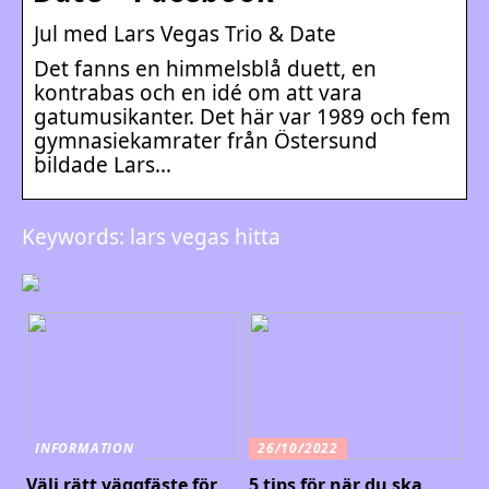
Jul med Lars Vegas Trio & Date
Det fanns en himmelsblå duett, en
kontrabas och en idé om att vara
gatumusikanter. Det här var 1989 och fem
gymnasiekamrater från Östersund
bildade Lars…
Keywords: lars vegas hitta
INFORMATION
26/10/2022
Välj rätt väggfäste för
5 tips för när du ska