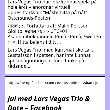
Lars Vegas Trio har inte kunnat spela på
hela året – anordnar virtuell
uppesittarkväll: ”Måste hitta på nåt” –
Östersunds-Posten
सारांश ; ८. Författarträff Malin Persson
Giolito. मङ्गल १६:०० UTC+01 ·
Akademibokhandeln Piteå · Piteå, Sweden
; १०. Hitta balans i ditt …
Lars Vegas Trio, med karismatiske Lars
Gustafsson i spetsen, har inte kunnat
spela någonting i år med tanke på
rådande…
http s://ne-np.facebook.com › events › pite-havsbad › jul-
…
Jul med Lars Vegas Trio &
Date – Facebook