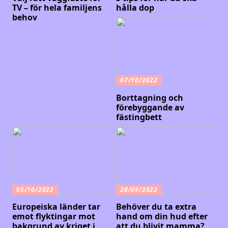
TV – för hela familjens
hålla dop
behov
07/10/2022
Borttagning och
förebyggande av
fästingbett
05/10/2022
28/09/2022
Europeiska länder tar
Behöver du ta extra
emot flyktingar mot
hand om din hud efter
bakgrund av kriget i
att du blivit mamma?