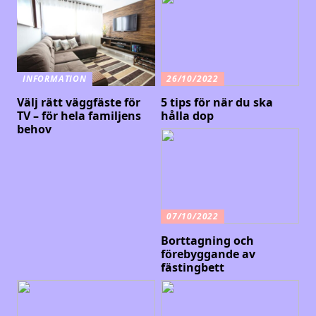
INFORMATION
26/10/2022
Välj rätt väggfäste för
5 tips för när du ska
TV – för hela familjens
hålla dop
behov
07/10/2022
Borttagning och
förebyggande av
fästingbett