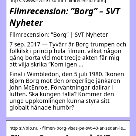
http s://www.svt.se › kultur › filmrecension-borg
Filmrecension: ”Borg” – SVT
Nyheter
Filmrecension: ”Borg” | SVT Nyheter
7 sep. 2017 — Tyvärr är Borg trumpen och
folkilsk i princip hela filmen, vilket någon
gång borta vid mot tredje akten får mig
att vilja skrika ”Kom igen …
Final i Wimbledon, den 5 juli 1980. Ikonen
Björn Borg mot den oregerlige jänkaren
John McEnroe. Förväntningar dallrar i
luften. Ska kungen falla? Kommer den
unge uppkomlingen kunna styra sitt
globalt hånade humör?
http s://bio.nu › filmen-borg-visas-pa-svt-40-ar-sedan-le…